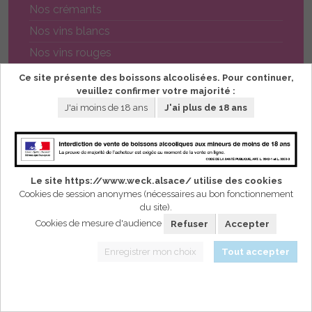
Nos crémants
Nos vins blancs
Nos vins rouges
Nos vins rosés
Ce site présente des boissons alcoolisées. Pour continuer,
veuillez confirmer votre majorité :
Les assortiments
J'ai moins de 18 ans
J'ai plus de 18 ans
Les spiritueux
Commande rapide
Cépages
Le site https://www.weck.alsace/ utilise des cookies
Cookies de session anonymes (nécessaires au bon fonctionnement
du site).
Cookies de mesure d'audience
Refuser
Accepter
Tous les cépages
Enregistrer mon choix
Tout accepter
Assemblage
Pinot Noir