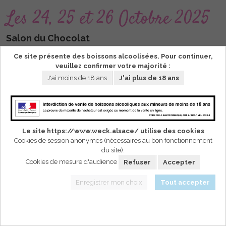
Les 24, 25 et 26 Octobre 2025
Salon du Chocolat
Palais des Congrès
Ce site présente des boissons alcoolisées. Pour continuer,
veuillez confirmer votre majorité :
Quai Mansion
J'ai moins de 18 ans
J'ai plus de 18 ans
56000 LORIENT
- Date limite de commande le 15 Octobre 2025
Le site https://www.weck.alsace/ utilise des cookies
Cookies de session anonymes (nécessaires au bon fonctionnement
du site).
Cookies de mesure d'audience
Refuser
Accepter
Le mercredi 30 Octobre 2025
Enregistrer mon choix
Tout accepter
AFTER WORK