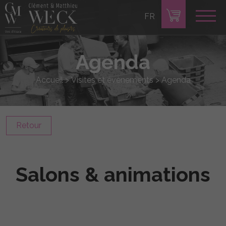
FR
Agenda
Accueil
>
Visites et évènements
>
Agenda
Retour
Salons & animations