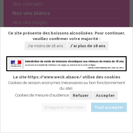
Nos crémants
Nos vins blancs
Nos vins rouges
Nos vins rosés
Ce site présente des boissons alcoolisées. Pour continuer,
veuillez confirmer votre majorité :
Les assortiments
J'ai moins de 18 ans
J'ai plus de 18 ans
Les spiritueux
Commande rapide
Le site https://www.weck.alsace/ utilise des cookies
Cookies de session anonymes (nécessaires au bon fonctionnement
du site).
Cookies de mesure d'audience
Refuser
Accepter
Retour
PDF
Enregistrer mon choix
Tout accepter